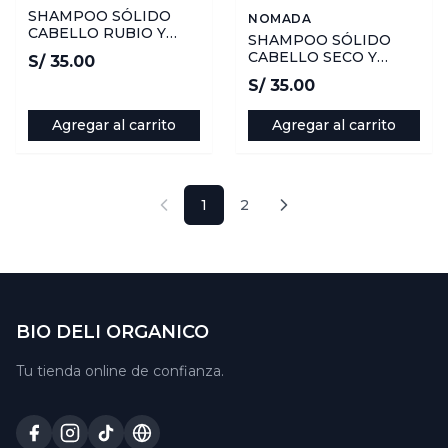
SHAMPOO SÓLIDO
NOMADA
CABELLO RUBIO Y
SHAMPOO SÓLIDO
CANAS 68GR -
CABELLO SECO Y
S/ 35.00
NOMADA
DAÑADO 68GR -
S/ 35.00
NOMADA
Agregar al carrito
Agregar al carrito
1
2
Anterior
Siguiente
BIO DELI ORGANICO
Tu tienda online de confianza.