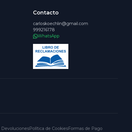
Contacto
carloskoechlin@gmail.com
999216178
WhatsApp
 y Devoluciones
Política de Cookies
Formas de Pago