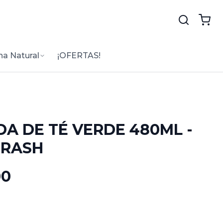
na Natural
¡OFERTAS!
H
DA DE TÉ VERDE 480ML -
ERASH
00