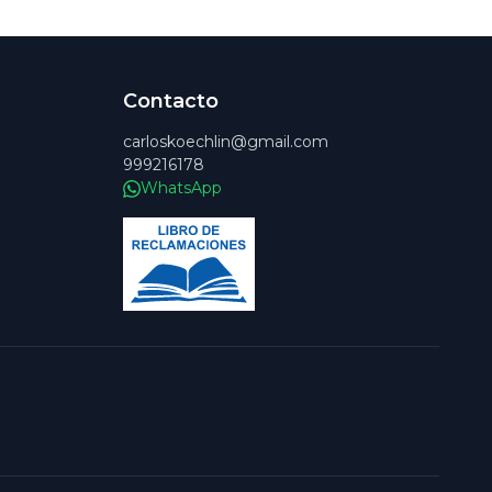
Contacto
carloskoechlin@gmail.com
999216178
WhatsApp