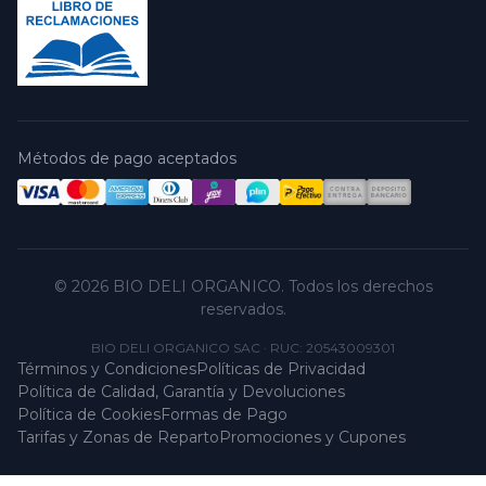
Métodos de pago aceptados
© 2026 BIO DELI ORGANICO. Todos los derechos
reservados.
BIO DELI ORGANICO SAC
·
RUC: 20543009301
Términos y Condiciones
Políticas de Privacidad
Política de Calidad, Garantía y Devoluciones
Política de Cookies
Formas de Pago
Tarifas y Zonas de Reparto
Promociones y Cupones