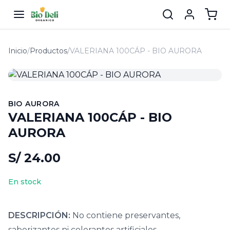
Inicio
/
Productos
/
VALERIANA 100CÁP - BIO AURORA
BIO AURORA
VALERIANA 100CÁP - BIO
AURORA
S/ 24.00
En stock
DESCRIPCIÓN:
No contiene preservantes,
saborizantes ni colorantes artificiales