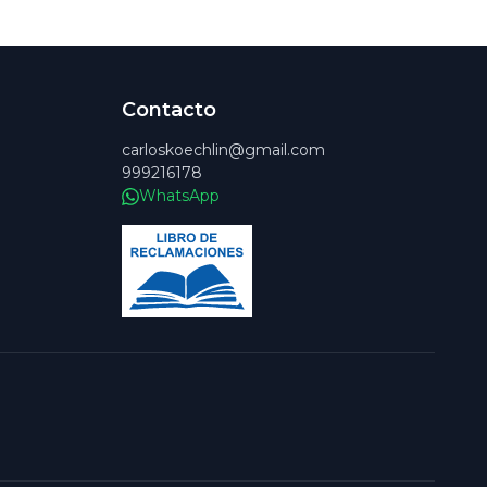
Contacto
carloskoechlin@gmail.com
999216178
WhatsApp