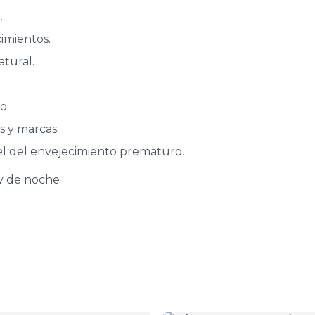
.
cimientos.
atural.
o.
s y marcas.
el del envejecimiento prematuro.
 y de noche