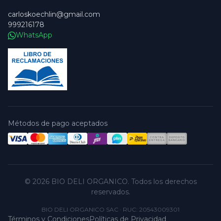
carloskoechlin@gmail.com
999216178
WhatsApp
Métodos de pago aceptados
© 2026 BIO DELI ORGANICO. Todos los derechos
reservados.
BIO DELI ORGANICO SAC
·
RUC: 20543009301
Términos y Condiciones
Políticas de Privacidad