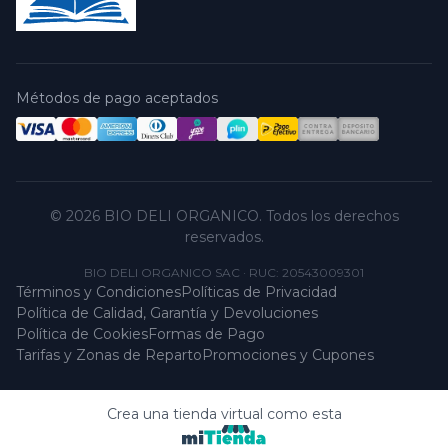
Métodos de pago aceptados
© 2026 BIO DELI ORGANICO. Todos los derechos
reservados.
BIO DELI ORGANICO SAC
·
RUC: 20543009301
Términos y Condiciones
Políticas de Privacidad
Política de Calidad, Garantía y Devoluciones
Política de Cookies
Formas de Pago
Tarifas y Zonas de Reparto
Promociones y Cupones
Crea una tienda virtual como esta