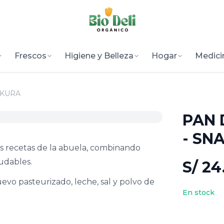
Frescos
Higiene y Belleza
Hogar
Medici
CKURA
PAN 
- SN
es recetas de la abuela, combinando
ludables.
S/ 24
vo pasteurizado, leche, sal y polvo de
En stock