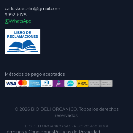
carloskoechlin@gmail.com
999216178
WhatsApp
Métodos de pago aceptados
© 2026 BIO DELI ORGANICO. Todos los derechos
reservados.
BIO DELI ORGANICO SAC
·
RUC: 20543009301
Términos y Condiciones
Políticas de Privacidad