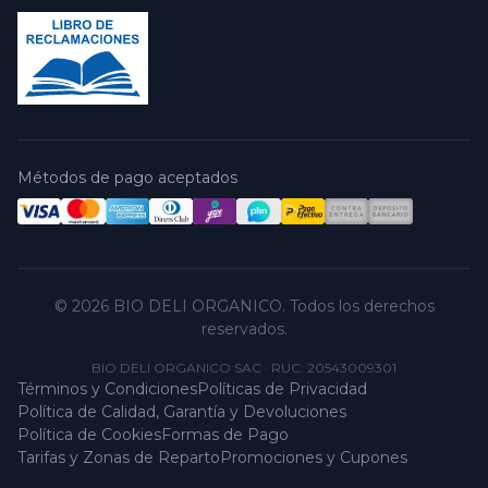
Métodos de pago aceptados
© 2026 BIO DELI ORGANICO. Todos los derechos
reservados.
BIO DELI ORGANICO SAC
·
RUC: 20543009301
Términos y Condiciones
Políticas de Privacidad
Política de Calidad, Garantía y Devoluciones
Política de Cookies
Formas de Pago
Tarifas y Zonas de Reparto
Promociones y Cupones