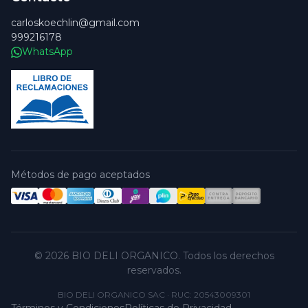
carloskoechlin@gmail.com
999216178
WhatsApp
Métodos de pago aceptados
© 2026 BIO DELI ORGANICO. Todos los derechos
reservados.
BIO DELI ORGANICO SAC
·
RUC: 20543009301