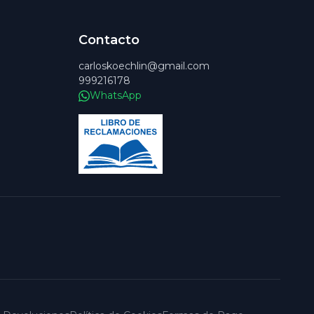
Contacto
carloskoechlin@gmail.com
999216178
WhatsApp