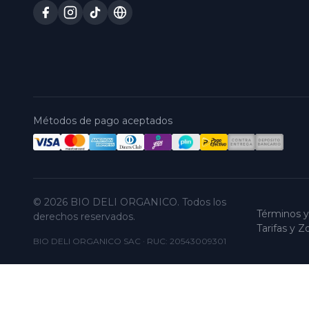
Métodos de pago aceptados
© 2026 BIO DELI ORGANICO. Todos los
Términos y
derechos reservados.
Tarifas y 
BIO DELI ORGANICO SAC
·
RUC: 20543009301