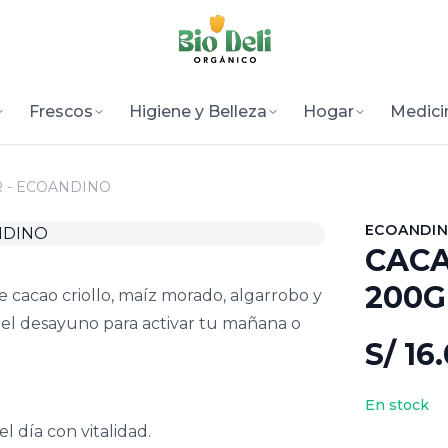
Frescos
Higiene y Belleza
Hogar
Medici
 - ECOANDINO
ECOANDI
CACA
200G
e cacao criollo, maíz morado, algarrobo y
 el desayuno para activar tu mañana o
S/ 16
En stock
l día con vitalidad.