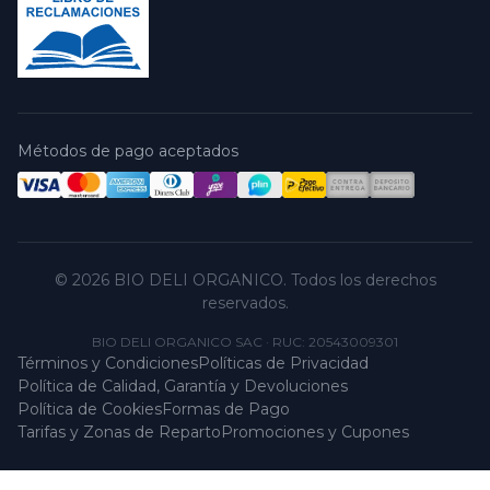
Métodos de pago aceptados
© 2026 BIO DELI ORGANICO. Todos los derechos
reservados.
BIO DELI ORGANICO SAC
·
RUC: 20543009301
Términos y Condiciones
Políticas de Privacidad
Política de Calidad, Garantía y Devoluciones
Política de Cookies
Formas de Pago
Tarifas y Zonas de Reparto
Promociones y Cupones