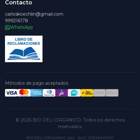
Contacto
carloskoechlin@gmail.com
999216178
WhatsApp
Métodos de pago aceptados
© 2026 BIO DELI ORGANICO. Todos los derechos
reservados.
BIO DELI ORGANICO SAC
·
RUC: 20543009301