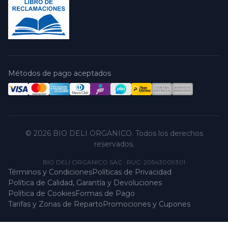
Métodos de pago aceptados
© 2026 BIO DELI ORGANICO. Todos los derechos
reservados.
BIO DELI ORGANICO SAC
·
RUC: 20543009301
Términos y Condiciones
Políticas de Privacidad
Política de Calidad, Garantía y Devoluciones
Política de Cookies
Formas de Pago
Tarifas y Zonas de Reparto
Promociones y Cupones