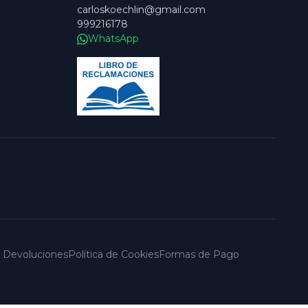
carloskoechlin@gmail.com
999216178
WhatsApp
 y Devoluciones
Política de Cookies
Formas de Pago