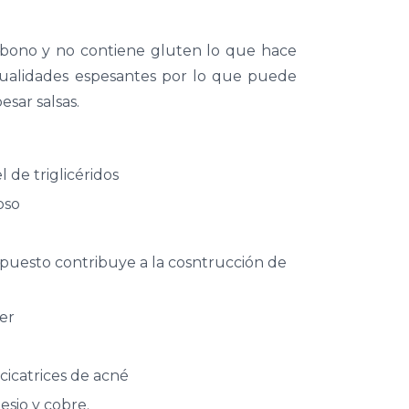
arbono y no contiene gluten lo que hace
cualidades espesantes por lo que puede
esar salsas.
l de triglicéridos
oso
mpuesto contribuye a la cosntrucción de
er
 cicatrices de acné
sio y cobre.