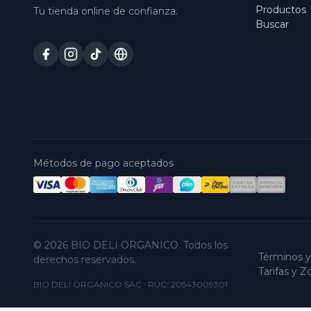
Productos
Tu tienda online de confianza.
Buscar
Métodos de pago aceptados
© 2026 BIO DELI ORGANICO. Todos los
Términos y
derechos reservados.
Tarifas y 
BIO DELI ORGANICO SAC
·
RUC: 20543009301