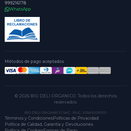
999216178
WhatsApp
Métodos de pago aceptados
© 2026 BIO DELI ORGANICO. Todos los derechos
reservados.
BIO DELI ORGANICO SAC
·
RUC: 20543009301
Términos y Condiciones
Políticas de Privacidad
Política de Calidad, Garantía y Devoluciones
Política de Cookies
Formas de Pago