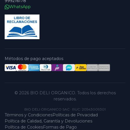
999216178
WhatsApp
Métodos de pago aceptados
© 2026 BIO DELI ORGANICO. Todos los derechos
reservados.
BIO DELI ORGANICO SAC
·
RUC: 20543009301
Términos y Condiciones
Políticas de Privacidad
Política de Calidad, Garantía y Devoluciones
Política de Cookies
Formas de Pago