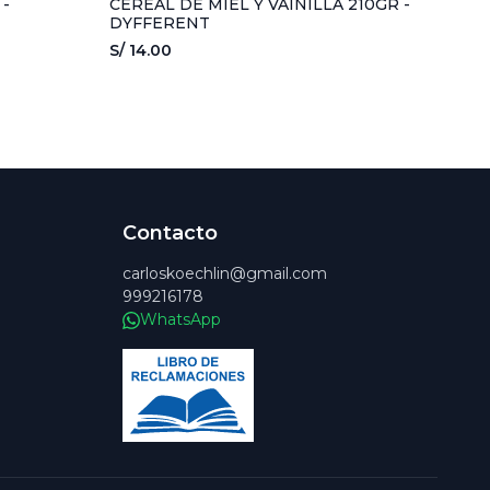
-
CEREAL DE MIEL Y VAINILLA 210GR -
DYFFERENT
S/ 14.00
Contacto
carloskoechlin@gmail.com
999216178
WhatsApp