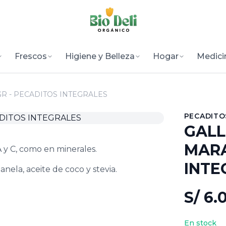
Frescos
Higiene y Belleza
Hogar
Medici
R - PECADITOS INTEGRALES
PECADITO
GALL
MARA
A y C, como en minerales.
INTE
nela, aceite de coco y stevia.
S/ 6.
En stock