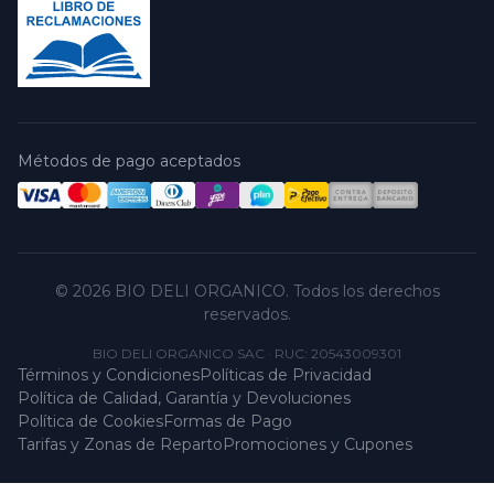
Métodos de pago aceptados
© 2026 BIO DELI ORGANICO. Todos los derechos
reservados.
BIO DELI ORGANICO SAC
·
RUC: 20543009301
Términos y Condiciones
Políticas de Privacidad
Política de Calidad, Garantía y Devoluciones
Política de Cookies
Formas de Pago
Tarifas y Zonas de Reparto
Promociones y Cupones