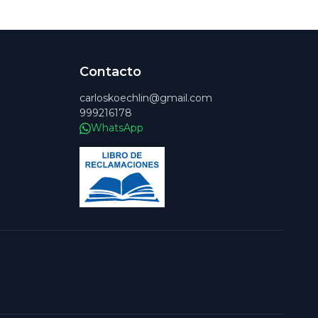
Contacto
carloskoechlin@gmail.com
999216178
WhatsApp