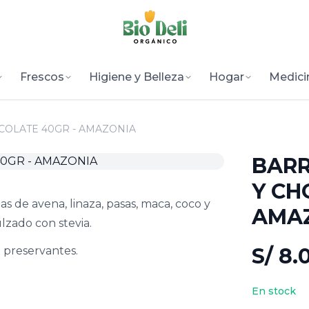
Frescos
Higiene y Belleza
Hogar
Medici
COLATE 40GR - AMAZONIA
BARR
Y CH
las de avena, linaza, pasas, maca, coco y
AMA
lzado con stevia.
S/ 8.
 preservantes.
En stock