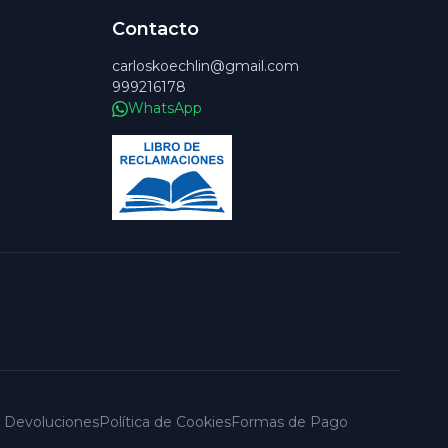
Contacto
carloskoechlin@gmail.com
999216178
WhatsApp
 y Devoluciones
Política de Cookies
Formas de Pago