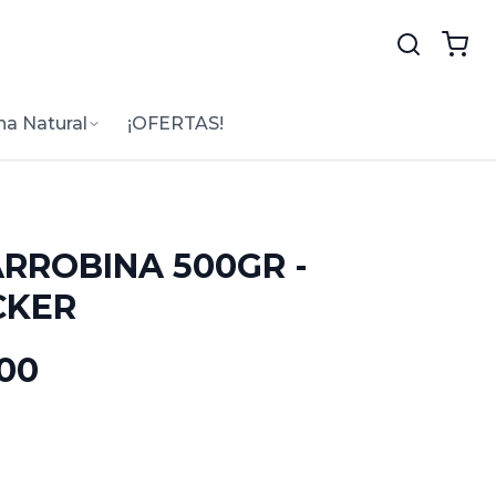
na Natural
¡OFERTAS!
RROBINA 500GR -
CKER
.00