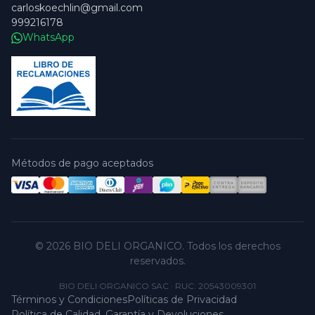
carloskoechlin@gmail.com
999216178
WhatsApp
Métodos de pago aceptados
© 2026 BIO DELI ORGANICO. Todos los derechos
reservados.
BIO DELI ORGANICO SAC
·
RUC: 20543009301
Términos y Condiciones
Políticas de Privacidad
Política de Calidad, Garantía y Devoluciones