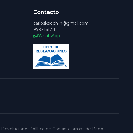
Contacto
carloskoechlin@gmail.com
999216178
WhatsApp
 y Devoluciones
Política de Cookies
Formas de Pago