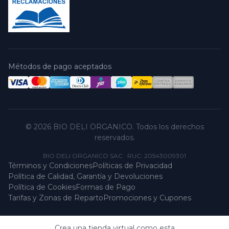
Métodos de pago aceptados
© 2026 BIO DELI ORGANICO. Todos los derechos
reservados.
BIO DELI ORGANICO SAC
·
RUC: 20543009301
Términos y Condiciones
Políticas de Privacidad
Política de Calidad, Garantía y Devoluciones
Política de Cookies
Formas de Pago
Tarifas y Zonas de Reparto
Promociones y Cupones
Crea una tienda virtual como esta