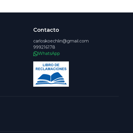
Contacto
carloskoechlin@gmail.com
999216178
WhatsApp