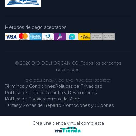
Métodos de pago aceptados
© 2026 BIO DELI ORGANICO. Todos los derechos
reservados.
BIO DELI ORGANICO SAC
·
RUC: 20543009301
Términos y Condiciones
Políticas de Privacidad
Política de Calidad, Garantía y Devoluciones
Política de Cookies
Formas de Pago
Tarifas y Zonas de Reparto
Promociones y Cupones
Crea una tienda virtual como esta