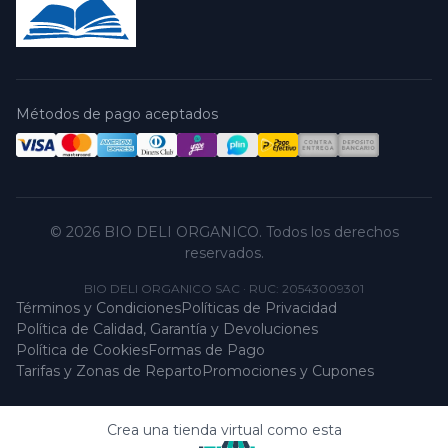
Métodos de pago aceptados
© 2026 BIO DELI ORGANICO. Todos los derechos
reservados.
BIO DELI ORGANICO SAC
·
RUC: 20543009301
Términos y Condiciones
Políticas de Privacidad
Política de Calidad, Garantía y Devoluciones
Política de Cookies
Formas de Pago
Tarifas y Zonas de Reparto
Promociones y Cupones
Crea una tienda virtual como esta