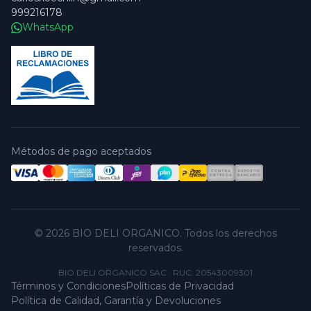
999216178
WhatsApp
Métodos de pago aceptados
© 2026 BIO DELI ORGANICO. Todos los derechos
reservados.
BIO DELI ORGANICO SAC
·
RUC: 20543009301
Términos y Condiciones
Políticas de Privacidad
Política de Calidad, Garantía y Devoluciones