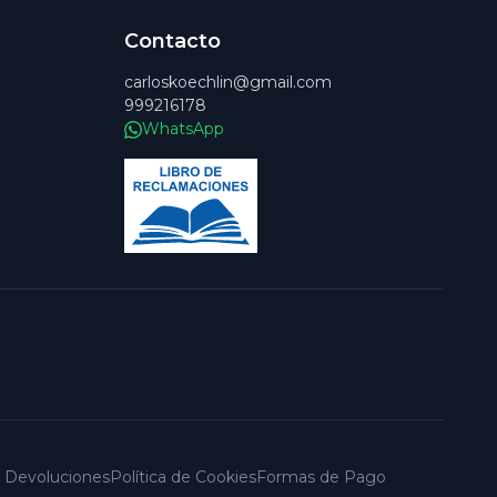
Contacto
carloskoechlin@gmail.com
999216178
WhatsApp
 y Devoluciones
Política de Cookies
Formas de Pago